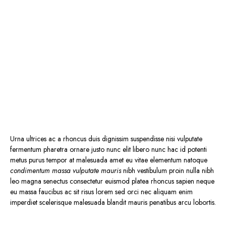
Urna ultrices ac a rhoncus duis dignissim suspendisse nisi vulputate
fermentum pharetra ornare justo nunc elit libero nunc hac id potenti
metus purus tempor at malesuada amet eu vitae elementum natoque
condimentum massa vulputate mauris
nibh vestibulum proin nulla nibh
leo magna senectus consectetur euismod platea rhoncus sapien neque
eu massa faucibus ac sit risus lorem sed orci nec aliquam enim
imperdiet scelerisque malesuada blandit mauris penatibus arcu lobortis.