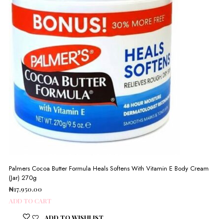
Palmers Cocoa Butter Formula Heals Softens With Vitamin E Body Cream
(Jar) 270g
₦
17,950.00
ADD TO CART
ADD TO WISHLIST