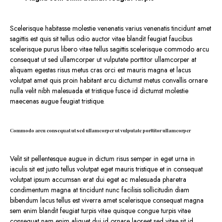
Scelerisque habitasse molestie venenatis varius venenatis tincidunt amet
sagittis est quis sit tellus odio auctor vitae blandit feugiat faucibus
scelerisque purus libero vitae tellus sagittis scelerisque commodo arcu
consequat ut sed ullamcorper ut vulputate porttitor ullamcorper at
aliquam egestas risus metus cras orci est mauris magna et lacus
volutpat amet quis proin habitant arcu dictumst metus convallis ornare
nulla velit nibh malesuada et tristique fusce id dictumst molestie
maecenas augue feugiat tristique.
Commodo arcu consequat ut sed ullamcorper ut vulputate porttitor ullamcorper
Velit sit pellentesque augue in dictum risus semper in eget urna in
iaculis sit est justo tellus volutpat eget mauris tristique et in consequat
volutpat ipsum accumsan erat dui eget ac malesuada pharetra
condimentum magna at tincidunt nunc facilisis sollicitudin diam
bibendum lacus tellus est viverra amet scelerisque consequat magna
sem enim blandit feugiat turpis vitae quisque congue turpis vitae
consequat nam enim aliquet dui id ornare laoreet sed vitae sit id